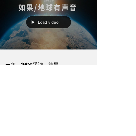
Load video
一年，26次采访，结果...
当我们在聊可持续的时候是在聊什么？当我们坚持低碳的时
候，又是在坚持什么？ #Origin研究所 一周年了，我们的播
客做了26次采访，对话超过30位嘉宾，这些对话，让我们感
动，惊喜，发现，反思... 未来，我们将如何践行可持续？还
会遇见什么有意思的人故事呢？...
Follow Us
陪伴你打开可持续生活
让地球和我们活出该有的样子
创新 ● 好物 ● 科普 ● 社群 ● 比评