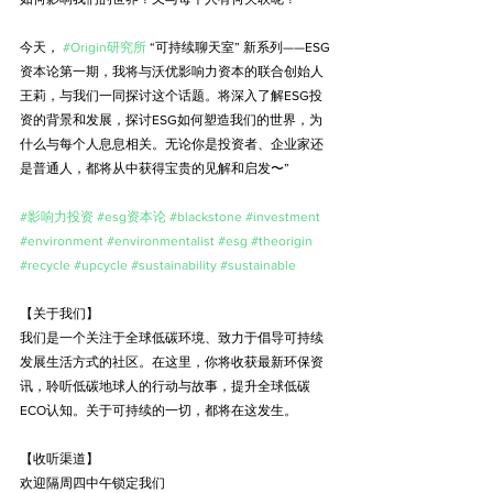
今天， 
#Origin研究所
 “可持续聊天室” 新系列——ESG
资本论第一期，我将与沃优影响力资本的联合创始人
王莉，与我们一同探讨这个话题。将深入了解ESG投
资的背景和发展，探讨ESG如何塑造我们的世界，为
什么与每个人息息相关。无论你是投资者、企业家还
是普通人，都将从中获得宝贵的见解和启发〜”
#影响力投资
#esg资本论
#blackstone
#investment
#environment
#environmentalist
#esg
#theorigin
#recycle
#upcycle
#sustainability
#sustainable
【关于我们】
我们是一个关注于全球低碳环境、致力于倡导可持续
发展生活方式的社区。在这里，你将收获最新环保资
讯，聆听低碳地球人的行动与故事，提升全球低碳
ECO认知。关于可持续的一切，都将在这发生。
【收听渠道】
欢迎隔周四中午锁定我们