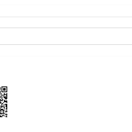
第55期｜在北纬77度，跟港
第5
姐和90岁“海洋女神”一起追北
愈这
极熊
Contact Us
project@ox3production.com
陪伴你打开可持续生活
让地球和我们活出该有的样子
创新 ● 好物 ● 科普 ● 社群 ● 比评