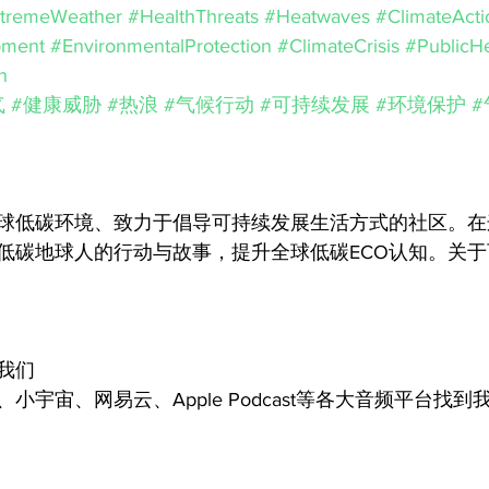
tremeWeather
#HealthThreats
#Heatwaves
#ClimateActi
pment
#EnvironmentalProtection
#ClimateCrisis
#PublicHe
n
气
#健康威胁
#热浪
#气候行动
#可持续发展
#环境保护
球低碳环境、致力于倡导可持续发展生活方式的社区。在
低碳地球人的行动与故事，提升全球低碳ECO认知。关
我们
小宇宙、网易云、Apple Podcast等各大音频平台找