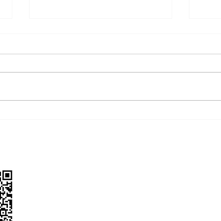
我为环保多花的钱，到底是不
别酸
是被割韭菜？💸
居然
Contact Us
project@ox3production.com
陪伴你打开可持续生活